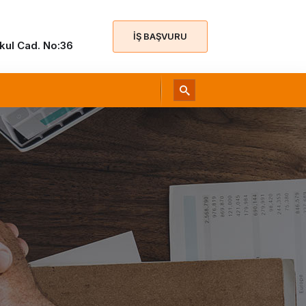
İŞ BAŞVURU
Okul Cad. No:36