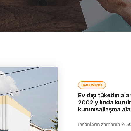
HAKKIMIZDA
Ev dışı tüketim al
2002 yılında kurul
kurumsallaşma alanı
İnsanların zamanın % 50′ 