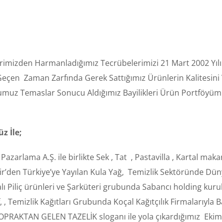
kimlerimizden Harmanladığımız Tecrübelerimizi 21 Mart 2002 Y
eçen Zaman Zarfında Gerek Sattığımız Ürünlerin Kalitesini Ve
muz Temaslar Sonucu Aldığımız Bayilikleri Ürün Portföyümüz
z İle;
arlama A.Ş. ile birlikte Sek , Tat , Pastavilla , Kartal makar
ir’den Türkiye’ye Yayılan Kula Yağ, Temizlik Sektöründe Dü
 Piliç ürünleri ve Şarküteri grubunda Sabancı holding kurulu
, Temizlik Kağıtları Grubunda Koçal Kağıtçılık Firmalarıyla B
PRAKTAN GELEN TAZELİK sloganı ile yola çıkardığımız Eki