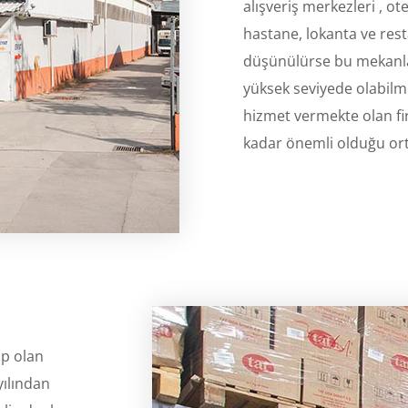
alışveriş merkezleri , ot
hastane, lokanta ve res
düşünülürse bu mekanlar
yüksek seviyede olabilme
hizmet vermekte olan firm
kadar önemli olduğu ort
ip olan
yılından