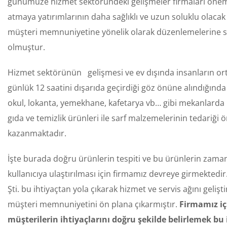
günümüze hizmet sektöründeki gelişmeler firmaları önem
atmaya yatırımlarının daha sağlıklı ve uzun soluklu olacak
müşteri memnuniyetine yönelik olarak düzenlemelerine 
olmuştur.
Hizmet sektörünün gelişmesi ve ev dışında insanların o
günlük 12 saatini dışarıda geçirdiği göz önüne alındığında 
okul, lokanta, yemekhane, kafetarya vb… gibi mekanlarda 
gıda ve temizlik ürünleri ile sarf malzemelerinin tedariği
kazanmaktadır.
İşte burada doğru ürünlerin tespiti ve bu ürünlerin zama
kullanıcıya ulaştırılması için firmamız devreye girmektedir.
Şti. bu ihtiyaçtan yola çıkarak hizmet ve servis ağını gelişt
müşteri memnuniyetini ön plana çıkarmıştır.
Firmamız iç
müşterilerin ihtiyaçlarını doğru şekilde belirlemek bu 