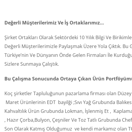
Değerli Müşterilerimiz Ve İş Ortaklarımız…
Şirket Ortakları Olarak Sektördeki 10 Yılık Bilgi Ve Biri
Değerli Müşterilerimizle Paylaşmak Üzere Yola Çıktık. Bu G
Türkiye’nin Ve Dünyanın Önde Gelen Firmaları İle Kurduğu
Sizlere Sunmaya Çalıştık.
Bu Çalışma Sonucunda Ortaya Çıkan Ürün Portföyümü
Koç şirketler Tapluluğunun pazarlama firması olan Düzey Paz
Maret Ürünlerinin EDT bayilği ;Sıvı Yağ Grubunda Balıkes
Kahvaltılık Ürün Grubunda Lokman, İşlenmiş Et , Kaplamalı
, Hazır Çorba,Bulyon, Çeşniler Ve Toz Tatlı Grubunda Chef, 
Son Olarak Katmış Olduğumuz ve kendi markamız olan TO