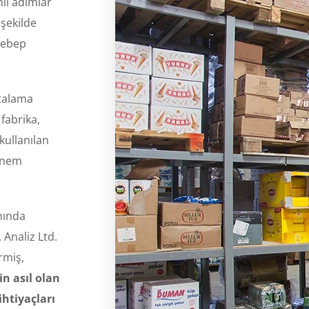
li adımlar
 şekilde
sebep
rtalama
fabrika,
kullanılan
 önem
nında
 Analiz Ltd.
irmiş,
in asıl olan
ihtiyaçları