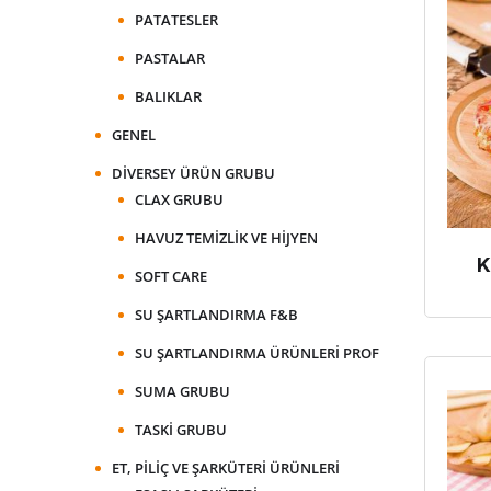
PATATESLER
PASTALAR
BALIKLAR
GENEL
DIVERSEY ÜRÜN GRUBU
CLAX GRUBU
HAVUZ TEMIZLIK VE HIJYEN
K
SOFT CARE
SU ŞARTLANDIRMA F&B
SU ŞARTLANDIRMA ÜRÜNLERI PROF
SUMA GRUBU
TASKI GRUBU
ET, PILIÇ VE ŞARKÜTERI ÜRÜNLERI