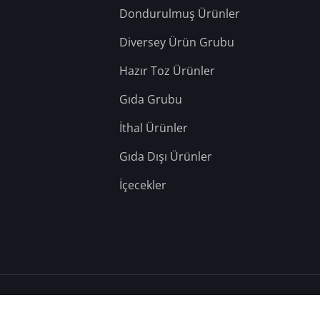
Dondurulmuş Ürünler
Diversey Ürün Grubu
Hazır Toz Ürünler
Gıda Grubu
İthal Ürünler
Gıda Dışı Ürünler
İçecekler
– Tüm Hakları Saklıdır.
Hosting: Berka Yazılım
&
Teknik: YD Web