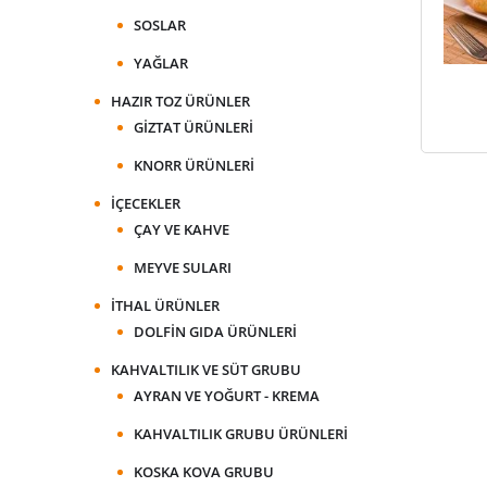
SOSLAR
YAĞLAR
HAZIR TOZ ÜRÜNLER
GIZTAT ÜRÜNLERI
KNORR ÜRÜNLERI
İÇECEKLER
ÇAY VE KAHVE
MEYVE SULARI
İTHAL ÜRÜNLER
DOLFIN GIDA ÜRÜNLERI
KAHVALTILIK VE SÜT GRUBU
AYRAN VE YOĞURT - KREMA
KAHVALTILIK GRUBU ÜRÜNLERI
KOSKA KOVA GRUBU