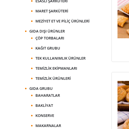
ESASLI ŞARKÜTERI
MARET ŞARKÜTERI
MEZIYET ET VE PILIÇ ÜRÜNLERI
GIDA DIŞI ÜRÜNLER
ÇÖP TORBALARI
KAĞIT GRUBU
TEK KULLANIMLIK ÜRÜNLER
TEMIZLIK EKIPMANLARI
TEMIZLIK ÜRÜNLERI
GIDA GRUBU
BAHARATLAR
BAKLIYAT
KONSERVE
MAKARNALAR