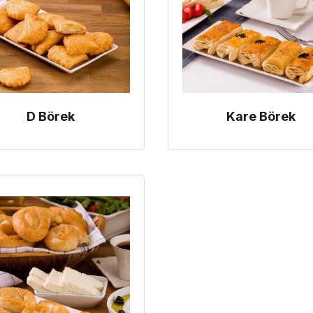
D Börek
Kare Börek