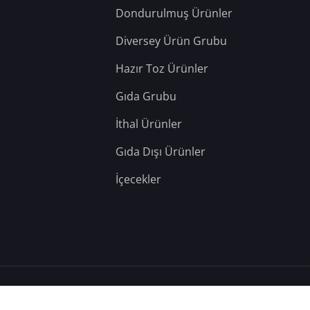
Dondurulmuş Ürünler
Diversey Ürün Grubu
Hazır Toz Ürünler
Gıda Grubu
İthal Ürünler
Gıda Dışı Ürünler
İçecekler
– Tüm Hakları Saklıdır.
Hosting: Berka Yazılım
&
Teknik: YD Web