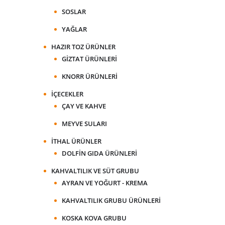
SOSLAR
YAĞLAR
HAZIR TOZ ÜRÜNLER
GIZTAT ÜRÜNLERI
KNORR ÜRÜNLERI
İÇECEKLER
ÇAY VE KAHVE
MEYVE SULARI
İTHAL ÜRÜNLER
DOLFIN GIDA ÜRÜNLERI
KAHVALTILIK VE SÜT GRUBU
AYRAN VE YOĞURT - KREMA
KAHVALTILIK GRUBU ÜRÜNLERI
KOSKA KOVA GRUBU