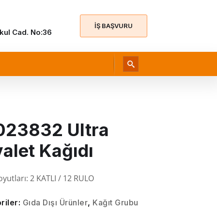
İŞ BAŞVURU
Okul Cad. No:36
023832 Ultra
alet Kağıdı
yutları:
2 KATLI
/
12 RULO
riler:
Gıda Dışı Ürünler
,
Kağıt Grubu