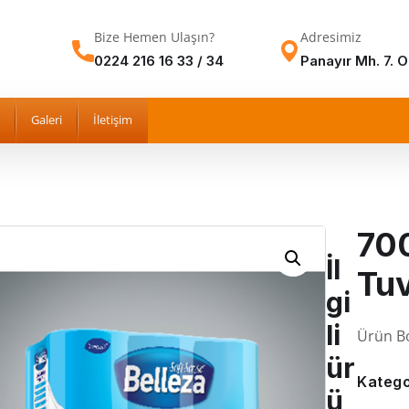
Bize Hemen Ulaşın?
Adresimiz
0224 216 16 33 / 34
Panayır Mh. 7. 
Galeri
İletişim
70
İl
Tuv
gi
li
Ürün Bo
ür
Katego
ü