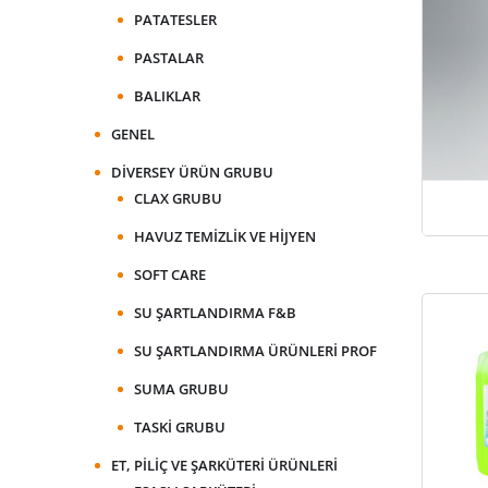
PATATESLER
PASTALAR
BALIKLAR
GENEL
DIVERSEY ÜRÜN GRUBU
CLAX GRUBU
HAVUZ TEMIZLIK VE HIJYEN
SOFT CARE
SU ŞARTLANDIRMA F&B
SU ŞARTLANDIRMA ÜRÜNLERI PROF
SUMA GRUBU
TASKI GRUBU
ET, PILIÇ VE ŞARKÜTERI ÜRÜNLERI