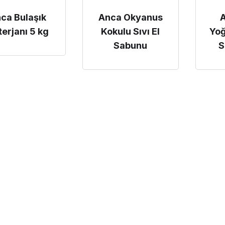
ca Bulaşık
Anca Okyanus
A
erjanı 5 kg
Kokulu Sıvı El
Yo
Sabunu
S