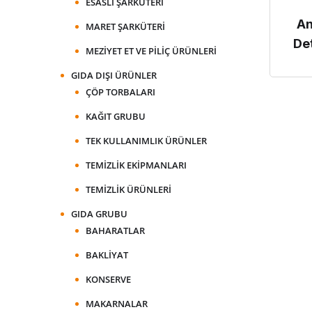
ESASLI ŞARKÜTERI
An
MARET ŞARKÜTERI
Det
MEZIYET ET VE PILIÇ ÜRÜNLERI
GIDA DIŞI ÜRÜNLER
ÇÖP TORBALARI
KAĞIT GRUBU
TEK KULLANIMLIK ÜRÜNLER
TEMIZLIK EKIPMANLARI
TEMIZLIK ÜRÜNLERI
GIDA GRUBU
BAHARATLAR
BAKLIYAT
KONSERVE
MAKARNALAR