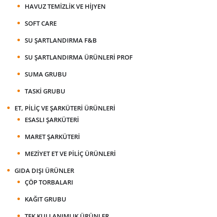
HAVUZ TEMIZLIK VE HIJYEN
SOFT CARE
SU ŞARTLANDIRMA F&B
SU ŞARTLANDIRMA ÜRÜNLERI PROF
SUMA GRUBU
TASKI GRUBU
ET, PILIÇ VE ŞARKÜTERI ÜRÜNLERI
ESASLI ŞARKÜTERI
MARET ŞARKÜTERI
MEZIYET ET VE PILIÇ ÜRÜNLERI
GIDA DIŞI ÜRÜNLER
ÇÖP TORBALARI
KAĞIT GRUBU
TEK KULLANIMLIK ÜRÜNLER