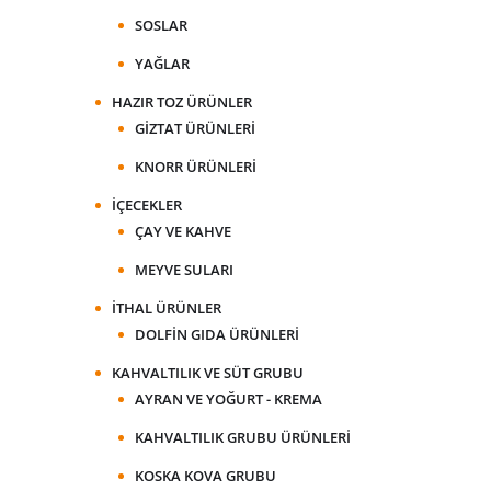
SOSLAR
YAĞLAR
HAZIR TOZ ÜRÜNLER
GIZTAT ÜRÜNLERI
KNORR ÜRÜNLERI
İÇECEKLER
ÇAY VE KAHVE
MEYVE SULARI
İTHAL ÜRÜNLER
DOLFIN GIDA ÜRÜNLERI
KAHVALTILIK VE SÜT GRUBU
AYRAN VE YOĞURT - KREMA
KAHVALTILIK GRUBU ÜRÜNLERI
KOSKA KOVA GRUBU