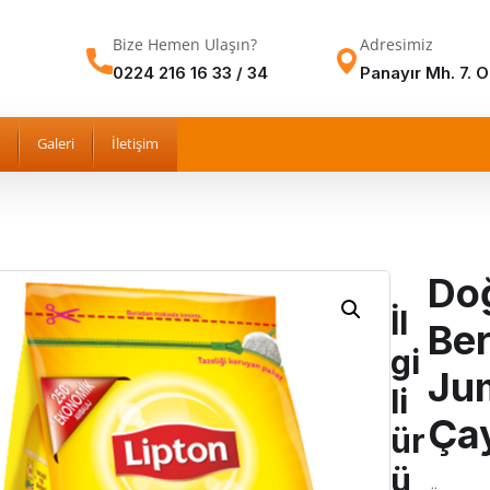
Bize Hemen Ulaşın?
Adresimiz
0224 216 16 33 / 34
Panayır Mh. 7. 
Galeri
İletişim
Do
İl
Be
gi
Ju
li
Ça
ür
ü