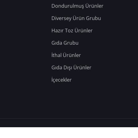
Dondurulmuş Ürünler
Diversey Ürün Grubu
Hazır Toz Ürünler
Gıda Grubu
İthal Ürünler
Gıda Dışı Ürünler
İçecekler
– Tüm Hakları Saklıdır.
Hosting: Berka Yazılım
&
Teknik: YD Web