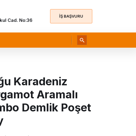
İŞ BAŞVURU
Okul Cad. No:36
ğu Karadeniz
rgamot Aramalı
mbo Demlik Poşet
y