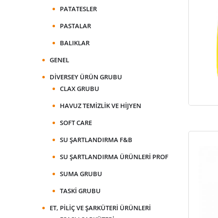
PATATESLER
PASTALAR
BALIKLAR
GENEL
DIVERSEY ÜRÜN GRUBU
CLAX GRUBU
HAVUZ TEMIZLIK VE HIJYEN
SOFT CARE
SU ŞARTLANDIRMA F&B
SU ŞARTLANDIRMA ÜRÜNLERI PROF
SUMA GRUBU
TASKI GRUBU
ET, PILIÇ VE ŞARKÜTERI ÜRÜNLERI