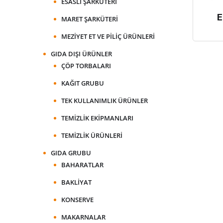
ESASLI ŞARKÜTERI
E
MARET ŞARKÜTERI
MEZIYET ET VE PILIÇ ÜRÜNLERI
GIDA DIŞI ÜRÜNLER
ÇÖP TORBALARI
KAĞIT GRUBU
TEK KULLANIMLIK ÜRÜNLER
TEMIZLIK EKIPMANLARI
TEMIZLIK ÜRÜNLERI
GIDA GRUBU
BAHARATLAR
BAKLIYAT
KONSERVE
MAKARNALAR