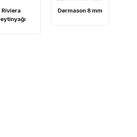
Riviera
Dermason 8 mm
eytinyağı