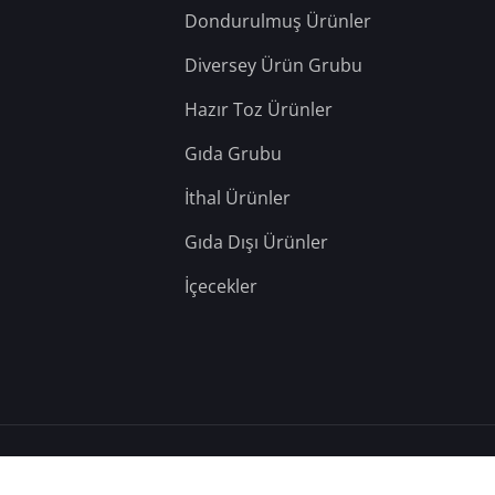
Dondurulmuş Ürünler
Diversey Ürün Grubu
Hazır Toz Ürünler
Gıda Grubu
İthal Ürünler
Gıda Dışı Ürünler
İçecekler
– Tüm Hakları Saklıdır.
Hosting: Berka Yazılım
&
Teknik: YD Web