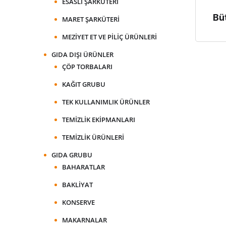
ESASLI ŞARKÜTERI
Bü
MARET ŞARKÜTERI
MEZIYET ET VE PILIÇ ÜRÜNLERI
GIDA DIŞI ÜRÜNLER
ÇÖP TORBALARI
KAĞIT GRUBU
TEK KULLANIMLIK ÜRÜNLER
TEMIZLIK EKIPMANLARI
TEMIZLIK ÜRÜNLERI
GIDA GRUBU
BAHARATLAR
BAKLIYAT
KONSERVE
MAKARNALAR