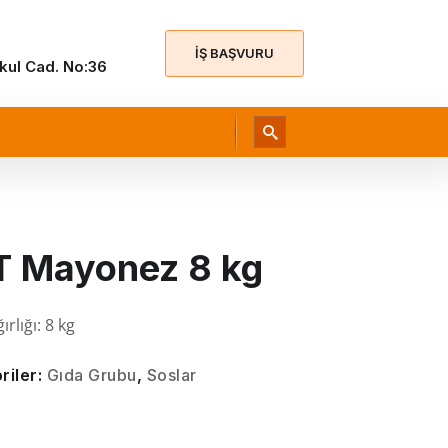
İŞ BAŞVURU
Okul Cad. No:36
T Mayonez 8 kg
rlığı: 8 kg
riler:
Gıda Grubu
,
Soslar