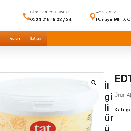
Bize Hemen Ulaşın?
Adresimiz
0224 216 16 33 / 34
Panayır Mh. 7. 
Galeri
İletişim
ED
İl
gi
Ürün Ağı
li
Katego
ür
ü