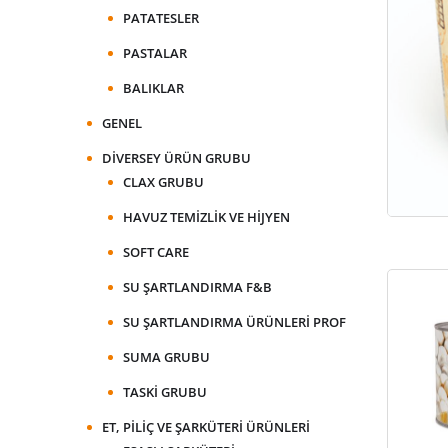
PATATESLER
PASTALAR
BALIKLAR
GENEL
DIVERSEY ÜRÜN GRUBU
CLAX GRUBU
HAVUZ TEMIZLIK VE HIJYEN
SOFT CARE
SU ŞARTLANDIRMA F&B
SU ŞARTLANDIRMA ÜRÜNLERI PROF
SUMA GRUBU
TASKI GRUBU
ET, PILIÇ VE ŞARKÜTERI ÜRÜNLERI