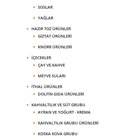
SOSLAR
YAĞLAR
HAZIR TOZ ÜRÜNLER
GIZTAT ÜRÜNLERI
KNORR ÜRÜNLERI
İÇECEKLER
ÇAY VE KAHVE
MEYVE SULARI
İTHAL ÜRÜNLER
DOLFIN GIDA ÜRÜNLERI
KAHVALTILIK VE SÜT GRUBU
AYRAN VE YOĞURT - KREMA
KAHVALTILIK GRUBU ÜRÜNLERI
KOSKA KOVA GRUBU