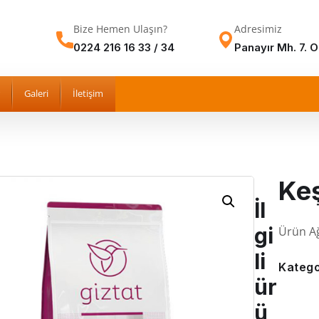
Bize Hemen Ulaşın?
Adresimiz
0224 216 16 33 / 34
Panayır Mh. 7. 
Galeri
İletişim
Ke
İl
gi
Ürün Ağ
li
Katego
ür
ü