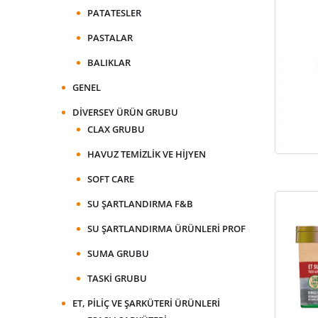
PATATESLER
PASTALAR
BALIKLAR
GENEL
DIVERSEY ÜRÜN GRUBU
CLAX GRUBU
HAVUZ TEMIZLIK VE HIJYEN
SOFT CARE
SU ŞARTLANDIRMA F&B
SU ŞARTLANDIRMA ÜRÜNLERI PROF
SUMA GRUBU
TASKI GRUBU
ET, PILIÇ VE ŞARKÜTERI ÜRÜNLERI