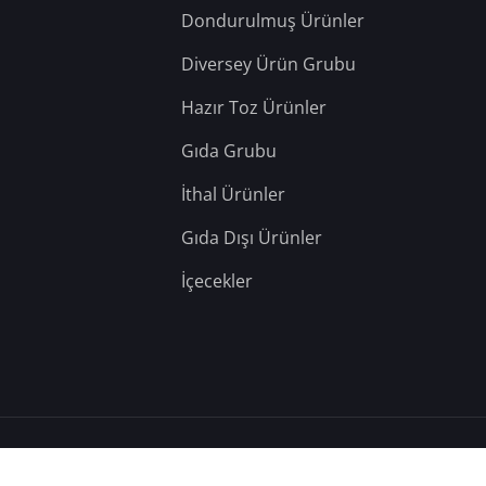
Dondurulmuş Ürünler
Diversey Ürün Grubu
Hazır Toz Ürünler
Gıda Grubu
İthal Ürünler
Gıda Dışı Ürünler
İçecekler
– Tüm Hakları Saklıdır.
Hosting: Berka Yazılım
&
Teknik: YD Web