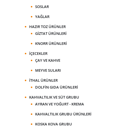
SOSLAR
YAĞLAR
HAZIR TOZ ÜRÜNLER
GIZTAT ÜRÜNLERI
KNORR ÜRÜNLERI
İÇECEKLER
ÇAY VE KAHVE
MEYVE SULARI
İTHAL ÜRÜNLER
DOLFIN GIDA ÜRÜNLERI
KAHVALTILIK VE SÜT GRUBU
AYRAN VE YOĞURT - KREMA
KAHVALTILIK GRUBU ÜRÜNLERI
KOSKA KOVA GRUBU