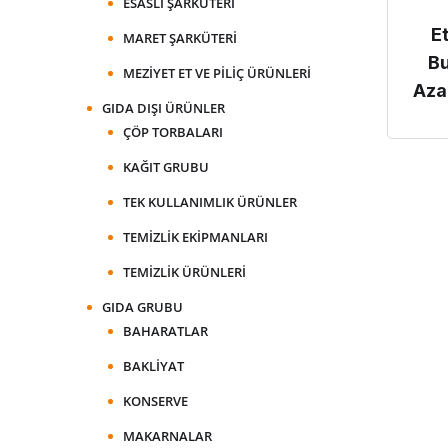
ESASLI ŞARKÜTERI
E
MARET ŞARKÜTERI
B
MEZIYET ET VE PILIÇ ÜRÜNLERI
Azal
GIDA DIŞI ÜRÜNLER
ÇÖP TORBALARI
KAĞIT GRUBU
TEK KULLANIMLIK ÜRÜNLER
TEMIZLIK EKIPMANLARI
TEMIZLIK ÜRÜNLERI
GIDA GRUBU
BAHARATLAR
BAKLIYAT
KONSERVE
MAKARNALAR