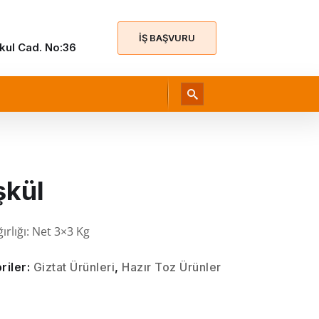
İŞ BAŞVURU
Okul Cad. No:36
şkül
ırlığı:
Net 3×3 Kg
riler:
Giztat Ürünleri
,
Hazır Toz Ürünler