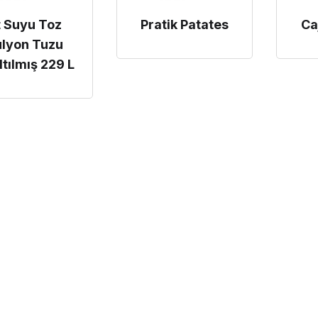
t Suyu Toz
Pratik Patates
Ca
ulyon Tuzu
tılmış 229 L