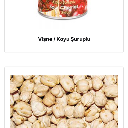
Vişne / Koyu Şuruplu