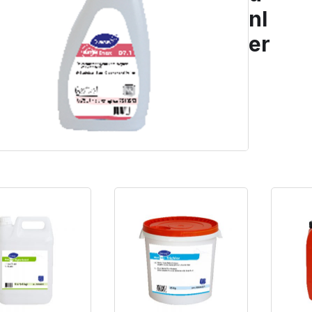
nl
er