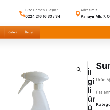
Bize Hemen Ulaşın?
Adresimiz
0224 216 16 33 / 34
Panayır Mh. 7. 
Galeri
İletişim
Sum
İl
gi
Ürün Ağı
li
Paslanm
ür
Katego
ü