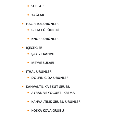
SOSLAR
YAĞLAR
HAZIR TOZ ÜRÜNLER
GIZTAT ÜRÜNLERI
KNORR ÜRÜNLERI
İÇECEKLER
ÇAY VE KAHVE
MEYVE SULARI
İTHAL ÜRÜNLER
DOLFIN GIDA ÜRÜNLERI
KAHVALTILIK VE SÜT GRUBU
AYRAN VE YOĞURT - KREMA
KAHVALTILIK GRUBU ÜRÜNLERI
KOSKA KOVA GRUBU