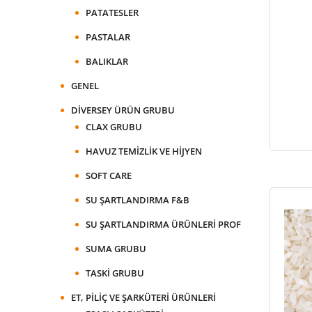
PATATESLER
PASTALAR
BALIKLAR
GENEL
DIVERSEY ÜRÜN GRUBU
CLAX GRUBU
HAVUZ TEMIZLIK VE HIJYEN
SOFT CARE
SU ŞARTLANDIRMA F&B
SU ŞARTLANDIRMA ÜRÜNLERI PROF
SUMA GRUBU
TASKI GRUBU
ET, PILIÇ VE ŞARKÜTERI ÜRÜNLERI