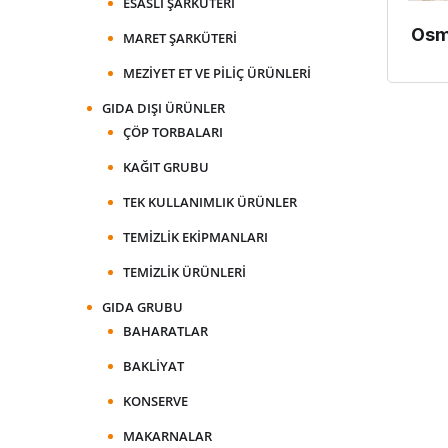
ESASLI ŞARKÜTERI
Osm
MARET ŞARKÜTERI
MEZIYET ET VE PILIÇ ÜRÜNLERI
GIDA DIŞI ÜRÜNLER
ÇÖP TORBALARI
KAĞIT GRUBU
TEK KULLANIMLIK ÜRÜNLER
TEMIZLIK EKIPMANLARI
TEMIZLIK ÜRÜNLERI
GIDA GRUBU
BAHARATLAR
BAKLIYAT
KONSERVE
MAKARNALAR