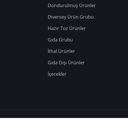
Dondurulmuş Ürünler
Diversey Ürün Grubu
Hazır Toz Ürünler
Gıda Grubu
İthal Ürünler
Gıda Dışı Ürünler
İçecekler
– Tüm Hakları Saklıdır.
Hosting: Berka Yazılım
&
Teknik: YD Web