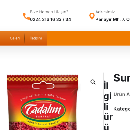
Bize Hemen Ulaşın?
Adresimiz
0224 216 16 33 / 34
Panayır Mh. 7. 
Galeri
İletişim
Su
İl
gi
Ürün Ağ
li
Katego
ür
ü