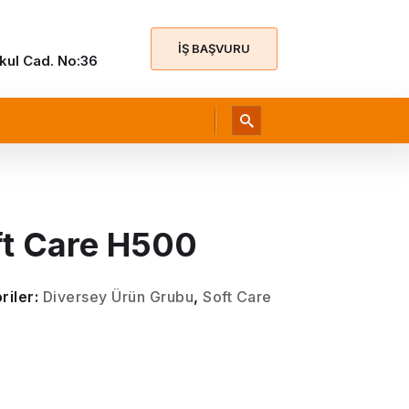
İŞ BAŞVURU
Okul Cad. No:36
ft Care H500
riler:
Diversey Ürün Grubu
,
Soft Care