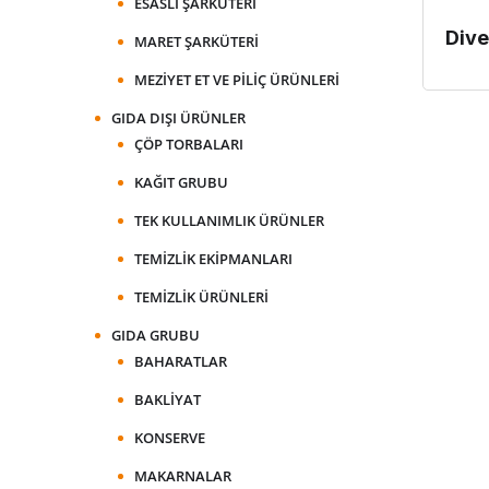
ESASLI ŞARKÜTERI
Div
MARET ŞARKÜTERI
MEZIYET ET VE PILIÇ ÜRÜNLERI
GIDA DIŞI ÜRÜNLER
ÇÖP TORBALARI
KAĞIT GRUBU
TEK KULLANIMLIK ÜRÜNLER
TEMIZLIK EKIPMANLARI
TEMIZLIK ÜRÜNLERI
GIDA GRUBU
BAHARATLAR
BAKLIYAT
KONSERVE
MAKARNALAR