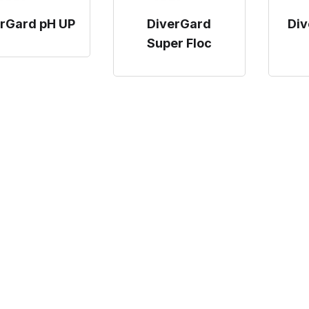
erGard pH UP
DiverGard
Div
Super Floc