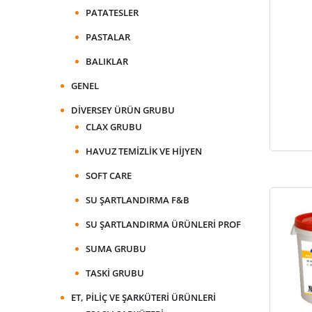
PATATESLER
PASTALAR
BALIKLAR
GENEL
DIVERSEY ÜRÜN GRUBU
CLAX GRUBU
HAVUZ TEMIZLIK VE HIJYEN
SOFT CARE
SU ŞARTLANDIRMA F&B
SU ŞARTLANDIRMA ÜRÜNLERI PROF
SUMA GRUBU
TASKI GRUBU
ET, PILIÇ VE ŞARKÜTERI ÜRÜNLERI