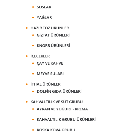
SOSLAR
YAĞLAR
HAZIR TOZ ÜRÜNLER
GIZTAT ÜRÜNLERI
KNORR ÜRÜNLERI
İÇECEKLER
ÇAY VE KAHVE
MEYVE SULARI
İTHAL ÜRÜNLER
DOLFIN GIDA ÜRÜNLERI
KAHVALTILIK VE SÜT GRUBU
AYRAN VE YOĞURT - KREMA
KAHVALTILIK GRUBU ÜRÜNLERI
KOSKA KOVA GRUBU