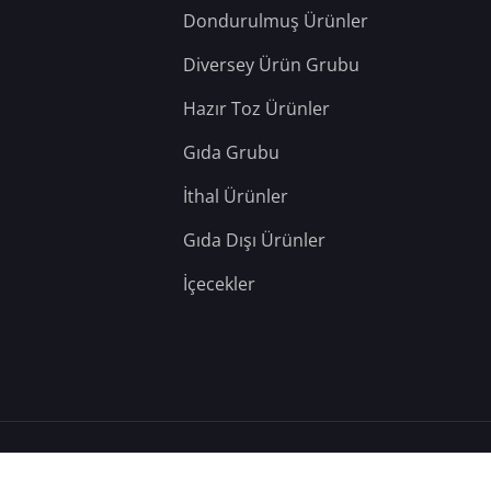
Dondurulmuş Ürünler
Diversey Ürün Grubu
Hazır Toz Ürünler
Gıda Grubu
İthal Ürünler
Gıda Dışı Ürünler
İçecekler
– Tüm Hakları Saklıdır.
Hosting: Berka Yazılım
&
Teknik: YD Web