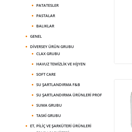
PATATESLER
PASTALAR
BALIKLAR
GENEL
DIVERSEY ÜRÜN GRUBU
CLAX GRUBU
HAVUZ TEMIZLIK VE HIJYEN
SOFT CARE
SU ŞARTLANDIRMA F&B
SU ŞARTLANDIRMA ÜRÜNLERI PROF
SUMA GRUBU
TASKI GRUBU
ET, PILIÇ VE ŞARKÜTERI ÜRÜNLERI