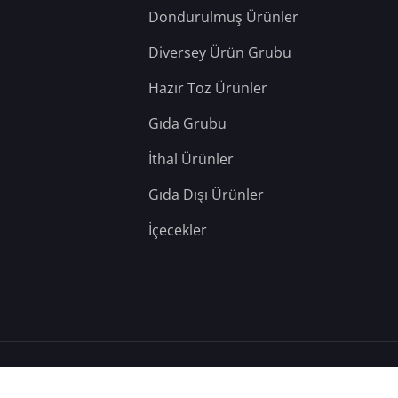
Dondurulmuş Ürünler
Diversey Ürün Grubu
Hazır Toz Ürünler
Gıda Grubu
İthal Ürünler
Gıda Dışı Ürünler
İçecekler
– Tüm Hakları Saklıdır.
Hosting: Berka Yazılım
&
Teknik: YD Web