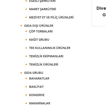
ESASLI ŞARKÜTERI
Div
MARET ŞARKÜTERI
G
MEZIYET ET VE PILIÇ ÜRÜNLERI
GIDA DIŞI ÜRÜNLER
ÇÖP TORBALARI
KAĞIT GRUBU
TEK KULLANIMLIK ÜRÜNLER
TEMIZLIK EKIPMANLARI
TEMIZLIK ÜRÜNLERI
GIDA GRUBU
BAHARATLAR
BAKLIYAT
KONSERVE
MAKARNALAR