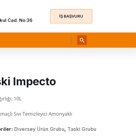
İŞ BAŞVURU
Okul Cad. No:36
ki Impecto
ırlığı: 10L
maçlı Sıvı Temizleyici Amonyaklı
riler:
Diversey Ürün Grubu
,
Taski Grubu