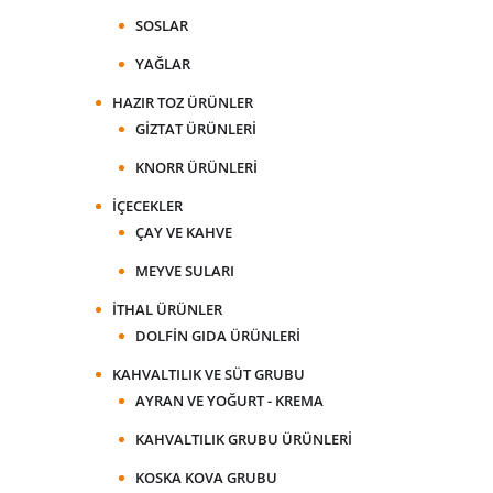
SOSLAR
YAĞLAR
HAZIR TOZ ÜRÜNLER
GIZTAT ÜRÜNLERI
KNORR ÜRÜNLERI
İÇECEKLER
ÇAY VE KAHVE
MEYVE SULARI
İTHAL ÜRÜNLER
DOLFIN GIDA ÜRÜNLERI
KAHVALTILIK VE SÜT GRUBU
AYRAN VE YOĞURT - KREMA
KAHVALTILIK GRUBU ÜRÜNLERI
KOSKA KOVA GRUBU